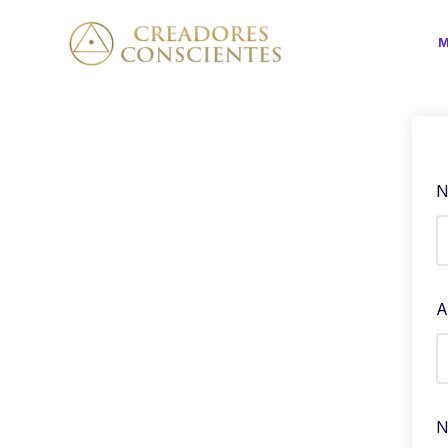
N
A
N