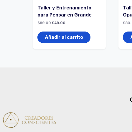
Taller y Entrenamiento
Tall
para Pensar en Grande
Opu
$
99.00
$
49.00
$
80.
Añadir al carrito