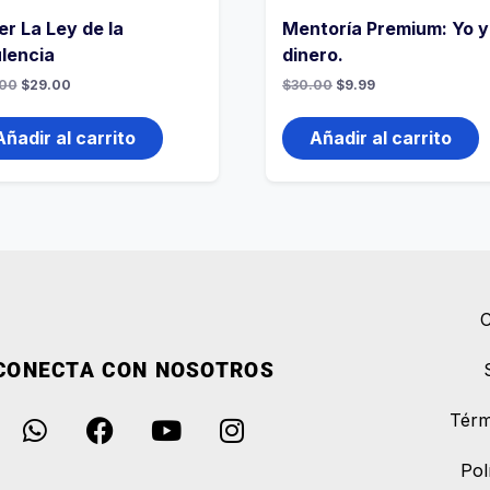
er La Ley de la
Mentoría Premium: Yo y
lencia
dinero.
00
$
29.00
$
30.00
$
9.99
Añadir al carrito
Añadir al carrito
C
CONECTA CON NOSOTROS
Térm
Pol