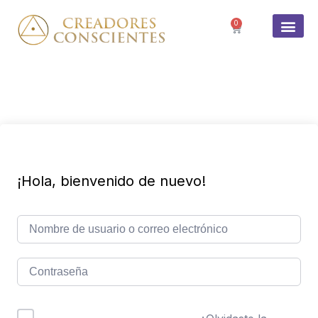
0
SOBRE 
¡Hola, bienvenido de nuevo!