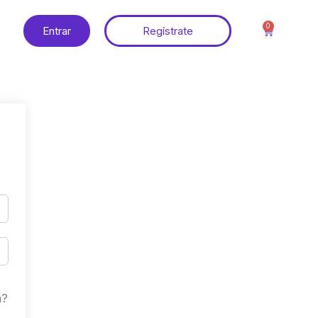
0
Entrar
Regístrate
a?