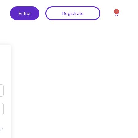
0
Entrar
Regístrate
a?