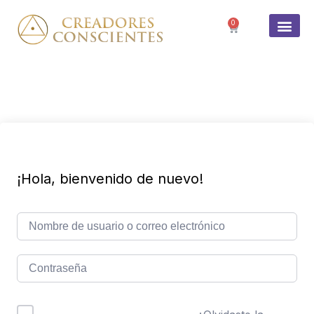
0
SOBRE 
¡Hola, bienvenido de nuevo!