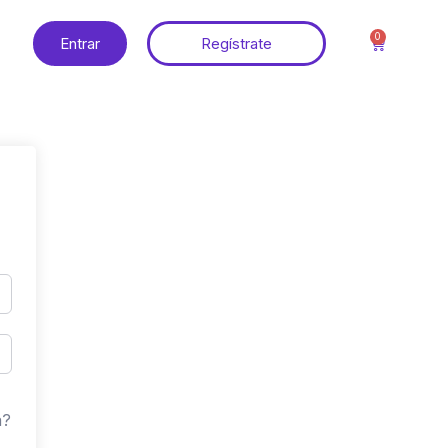
0
Entrar
Regístrate
a?