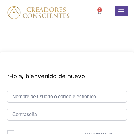
0
SOBRE 
¡Hola, bienvenido de nuevo!