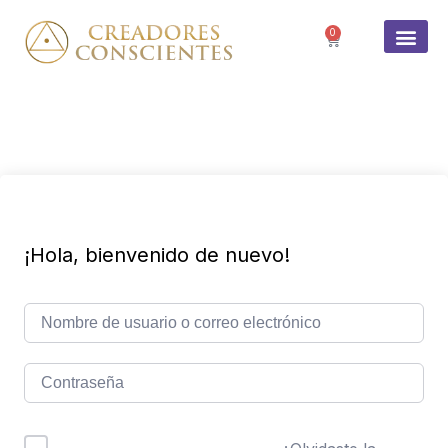
0
SOBRE 
¡Hola, bienvenido de nuevo!