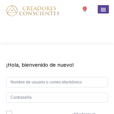
0
SOBRE 
¡Hola, bienvenido de nuevo!