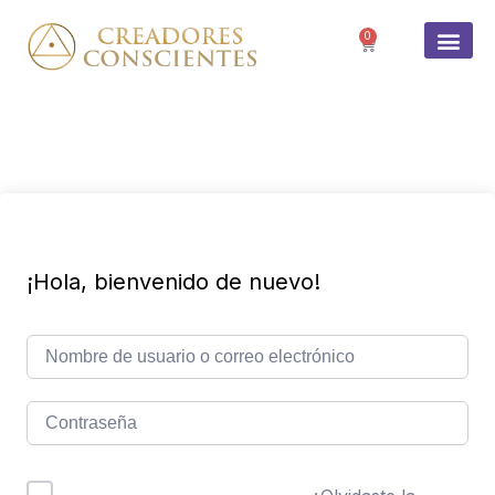
0
SOBRE 
¡Hola, bienvenido de nuevo!