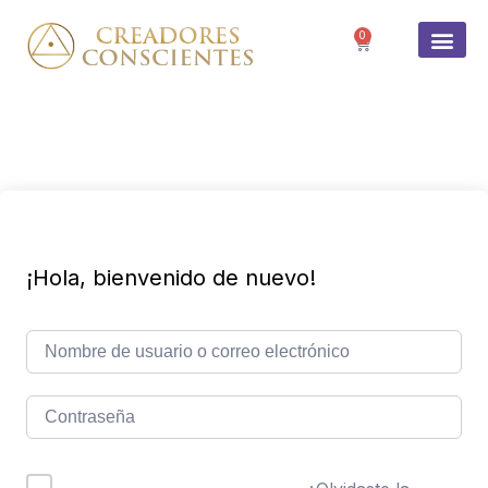
0
SOBRE 
¡Hola, bienvenido de nuevo!