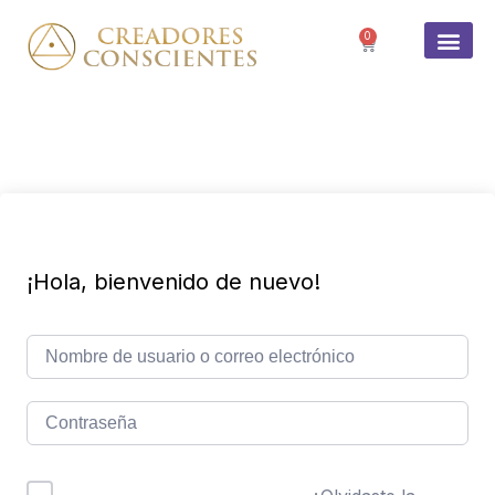
0
SOBRE 
¡Hola, bienvenido de nuevo!