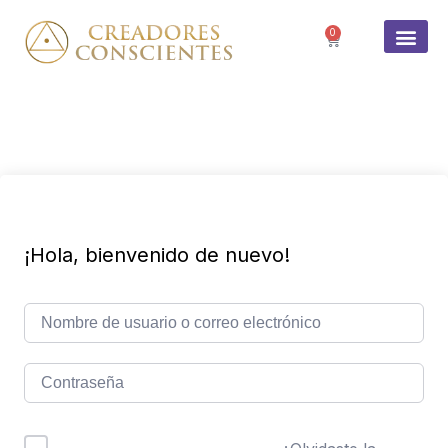
0
SOBRE 
¡Hola, bienvenido de nuevo!