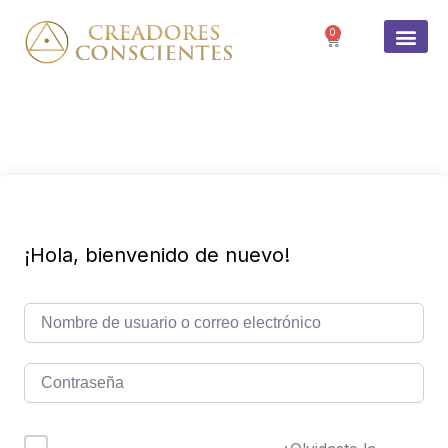
0
SOBRE 
¡Hola, bienvenido de nuevo!