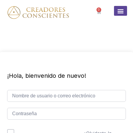
0
SOBRE 
¡Hola, bienvenido de nuevo!