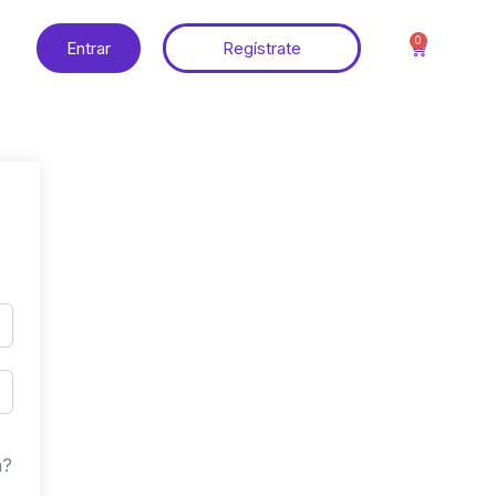
0
Entrar
Regístrate
a?