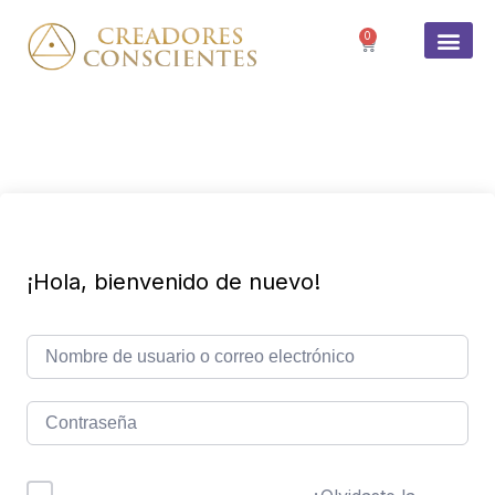
0
SOBRE 
¡Hola, bienvenido de nuevo!