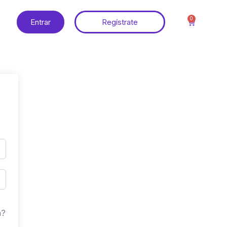
0
Entrar
Regístrate
a?