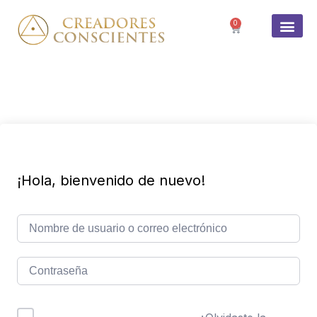
0
SOBRE 
¡Hola, bienvenido de nuevo!