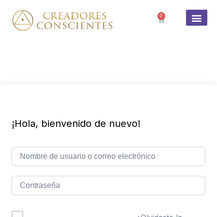
0
SOBRE 
¡Hola, bienvenido de nuevo!