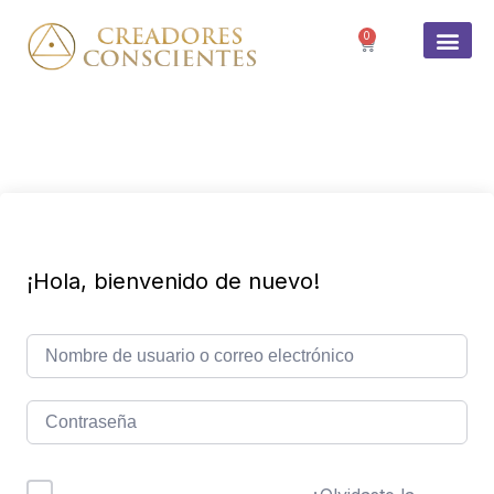
0
SOBRE 
¡Hola, bienvenido de nuevo!