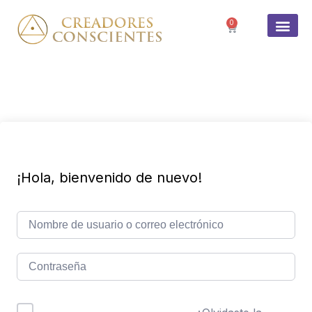
0
SOBRE 
¡Hola, bienvenido de nuevo!