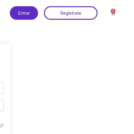
0
Entrar
Regístrate
a?