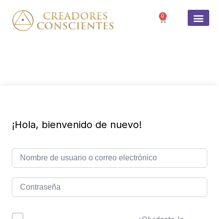
0
SOBRE 
¡Hola, bienvenido de nuevo!