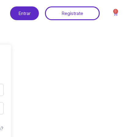
0
Entrar
Regístrate
a?