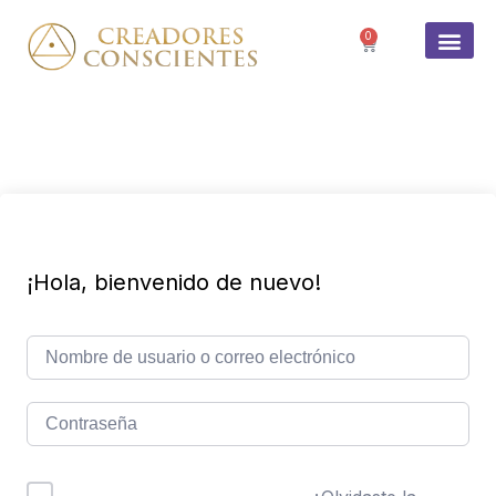
0
SOBRE 
¡Hola, bienvenido de nuevo!