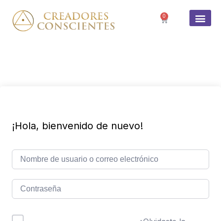
0
SOBRE 
¡Hola, bienvenido de nuevo!