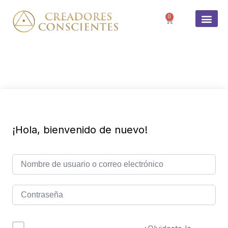
0
SOBRE 
¡Hola, bienvenido de nuevo!