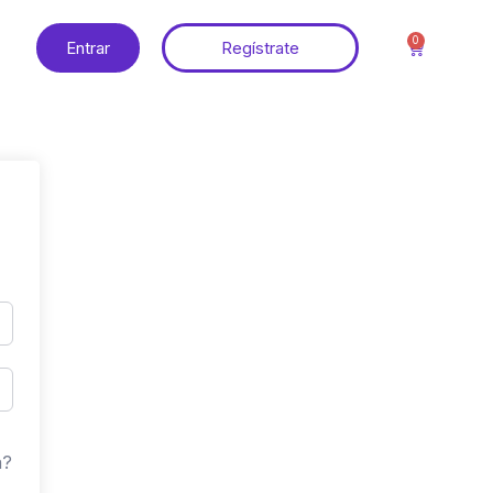
0
Entrar
Regístrate
a?