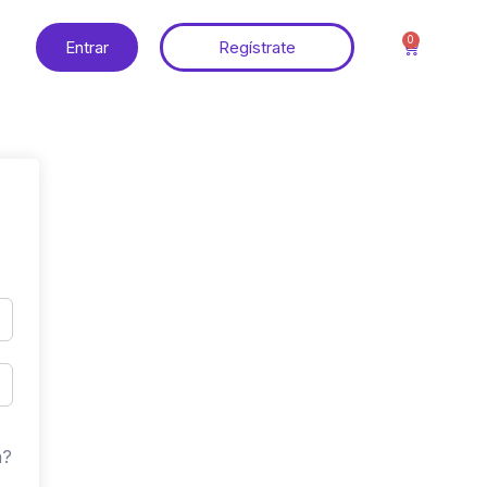
0
Entrar
Regístrate
a?