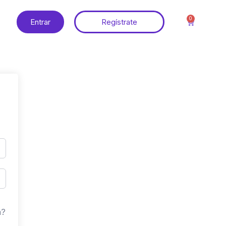
0
Entrar
Regístrate
a?