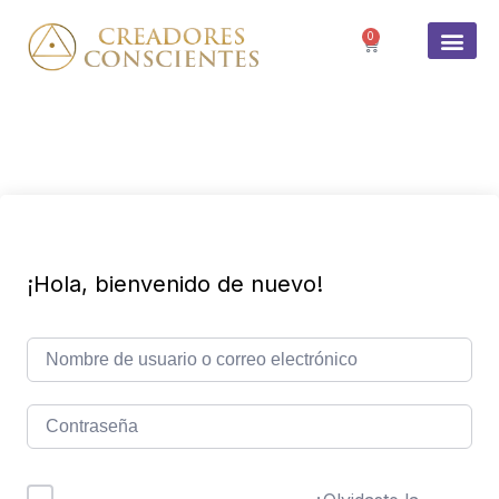
0
SOBRE 
¡Hola, bienvenido de nuevo!