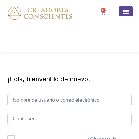
0
SOBRE 
¡Hola, bienvenido de nuevo!