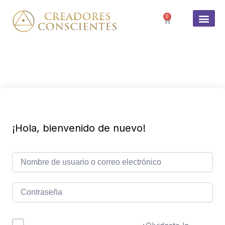
0
SOBRE 
¡Hola, bienvenido de nuevo!