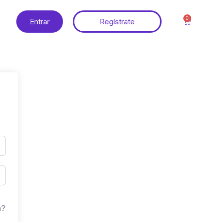
0
Entrar
Regístrate
a?