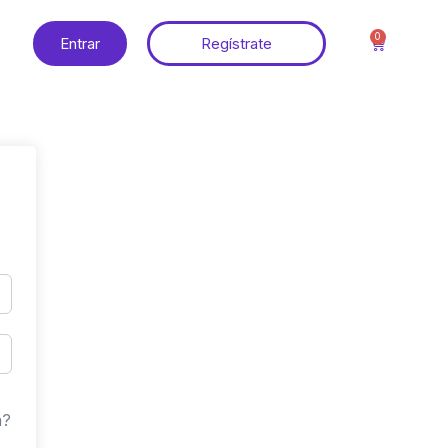
0
Entrar
Regístrate
a?