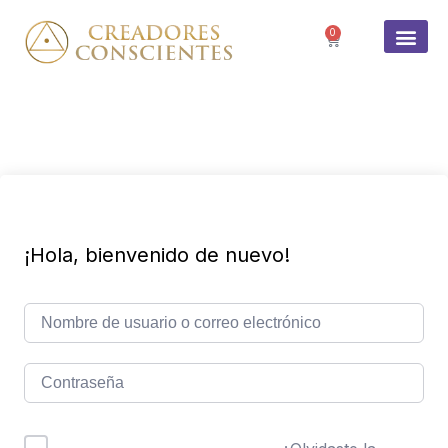
0
SOBRE 
¡Hola, bienvenido de nuevo!