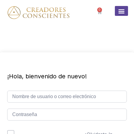
0
SOBRE 
¡Hola, bienvenido de nuevo!