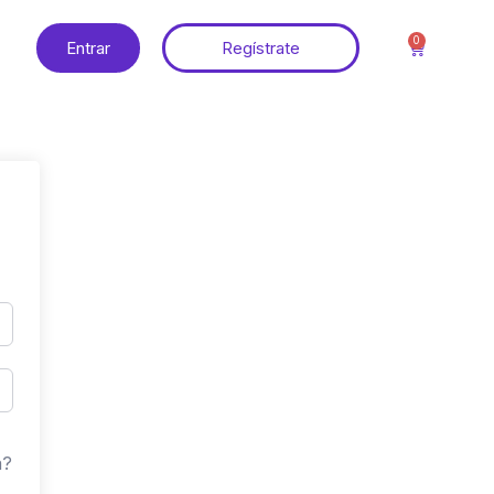
0
Entrar
Regístrate
a?