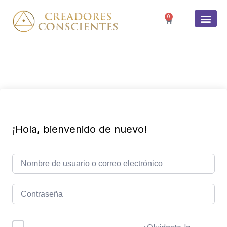
0
SOBRE 
¡Hola, bienvenido de nuevo!