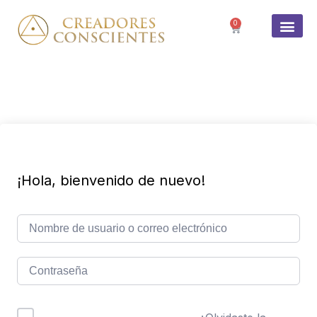
0
SOBRE 
¡Hola, bienvenido de nuevo!