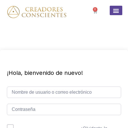
0
SOBRE 
¡Hola, bienvenido de nuevo!