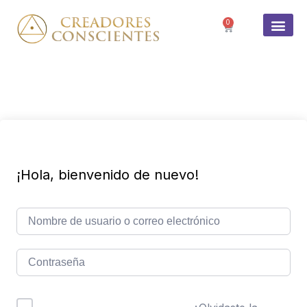
0
SOBRE 
¡Hola, bienvenido de nuevo!