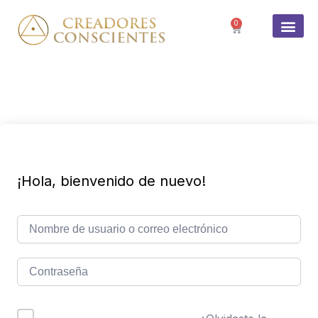
0
SOBRE 
¡Hola, bienvenido de nuevo!