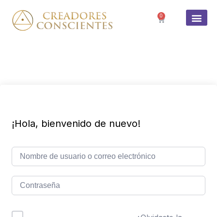
0
SOBRE 
¡Hola, bienvenido de nuevo!