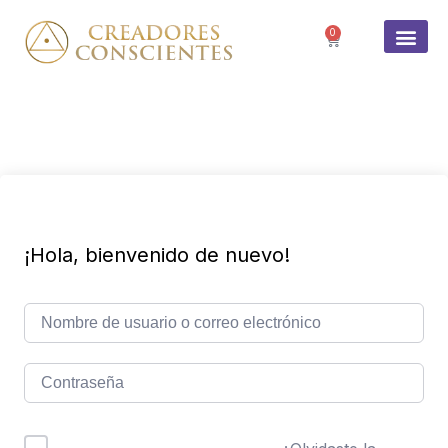
0
SOBRE 
¡Hola, bienvenido de nuevo!