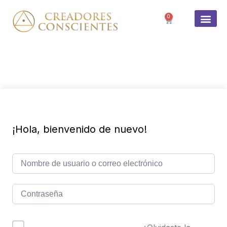
0
SOBRE 
¡Hola, bienvenido de nuevo!