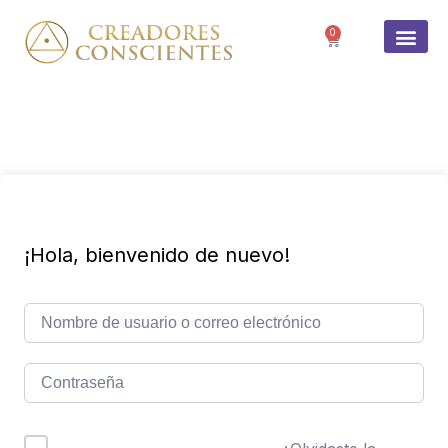
0
SOBRE 
¡Hola, bienvenido de nuevo!