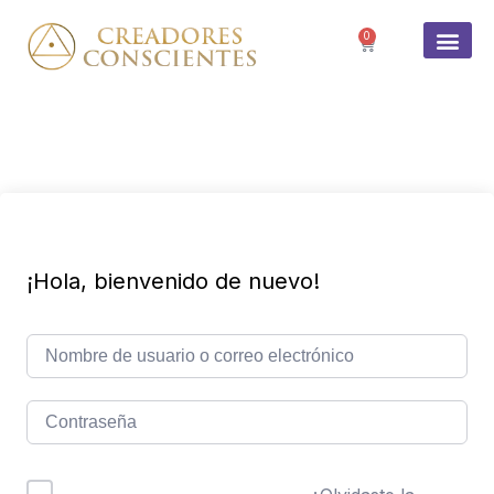
0
SOBRE 
¡Hola, bienvenido de nuevo!